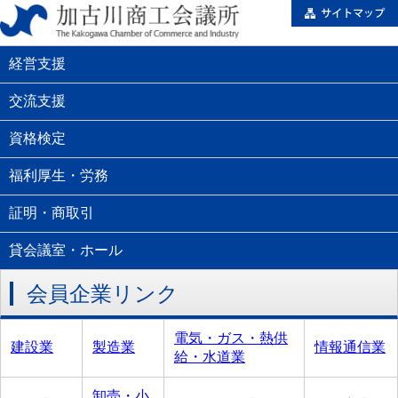
経営支援
交流支援
資格検定
福利厚生・労務
証明・商取引
貸会議室・ホール
会員企業リンク
電気・ガス・熱供
建設業
製造業
情報通信業
給・水道業
卸売・小