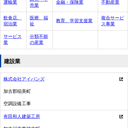
運輸業
金融・保険業
不動産業
売業
飲食店、
医療、福
複合サービ
教育、学習支援業
宿泊業
祉
ス事業
サービス
分類不能
業
の産業
建設業
株式会社アイバンズ
加古郡稲美町
空調設備工事
有田和人建築工房